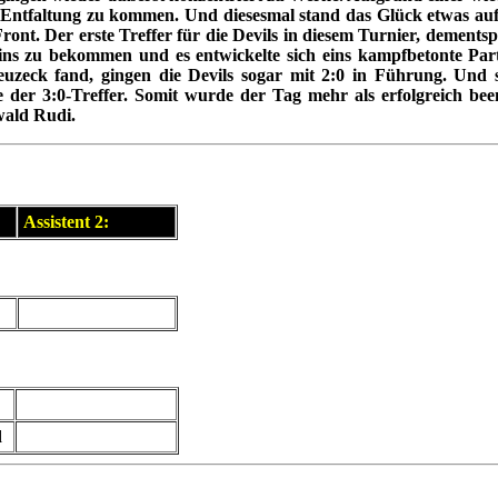
 Entfaltung zu kommen. Und diesesmal stand das Glück etwas auf S
ront. Der erste Treffer für die Devils in diesem Turnier, dementsp
ngins zu bekommen und es entwickelte sich eins kampfbetonte Pa
uzeck fand, gingen die Devils sogar mit 2:0 in Führung. Und s
der 3:0-Treffer. Somit wurde der Tag mehr als erfolgreich be
wald Rudi.
Assistent 2:
d