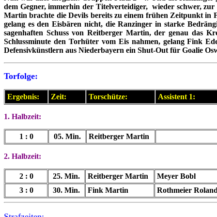
dem Gegner, immerhin der Titelverteidiger, wieder schwer, zur
Martin brachte die Devils bereits zu einem frühen Zeitpunkt in F
gelang es den Eisbären nicht, die Ranzinger in starke Bedrä
sagenhaften Schuss von Reitberger Martin, der genau das Kre
Schlussminute den Torhüter vom Eis nahmen, gelang Fink Ede 
Defensivkünstlern aus Niederbayern ein Shut-Out für Goalie Os
Torfolge:
Ergebnis:
Zeit:
Torschütze:
Assistent 1:
1. Halbzeit:
1 : 0
05. Min.
Reitberger Martin
2.
Halbzeit:
2 : 0
25. Min.
Reitberger Martin
Meyer Bobl
3 : 0
30. Min.
Fink Martin
Rothmeier Rolan
Strafzeiten: