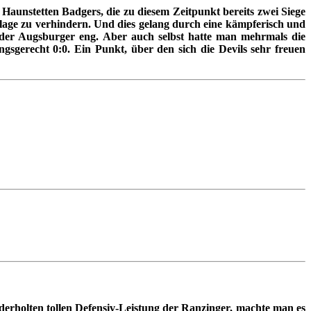
Haunstetten Badgers, die zu diesem Zeitpunkt bereits zwei Siege
rlage zu verhindern. Und dies gelang durch eine kämpferisch und
n der Augsburger eng. Aber auch selbst hatte man mehrmals die
ngsgerecht 0:0. Ein Punkt, über den sich die Devils sehr freuen
derholten tollen Defensiv-Leistung der Ranzinger, machte man es