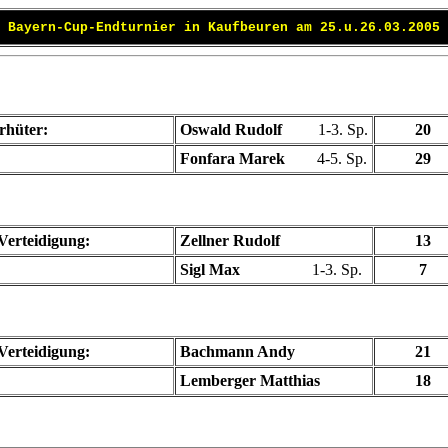
Bayern-Cup-Endturnier in Kaufbeuren am 25.u.26.03.2005
rhüter:
Oswald Rudolf
1-3. Sp.
20
Fonfara Marek
4-5. Sp.
29
 Verteidigung:
Zellner Rudolf
13
Sigl Max
1-3. Sp.
7
 Verteidigung:
Bachmann Andy
21
Lemberger Matthias
18