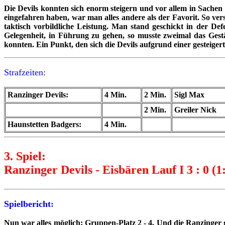
Die Devils konnten sich enorm steigern und vor allem in Sachen
eingefahren haben, war man alles andere als der Favorit. So ve
taktisch vorbildliche Leistung. Man stand geschickt in der D
Gelegenheit, in Führung zu gehen, so musste zweimal das Gestän
konnten. Ein Punkt, den sich die Devils aufgrund einer gesteige
Strafzeiten:
Ranzinger Devils:
4 Min.
2 Min.
Sigl Max
2 Min.
Greiler Nick
Haunstetten Badgers:
4 Min.
3. Spiel:
Ranzinger Devils - Eisbären Lauf I 3 : 0 (1
Spielbericht:
Nun war alles möglich: Gruppen-Platz 2 - 4. Und die Ranzinger 