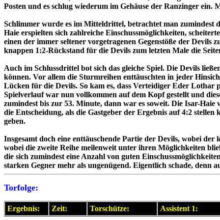
Posten und es schlug wiederum im Gehäuse der Ranzinger ein. 
Schlimmer wurde es im Mitteldrittel, betrachtet man zumindest d
Haie erspielten sich zahlreiche Einschussmöglichkeiten, scheit
einen der immer seltener vorgetragenen Gegenstöße der Devils z
knappen 1:2-Rückstand für die Devils zum letzten Male die Seite
Auch im Schlussdrittel bot sich das gleiche Spiel. Die Devils li
können. Vor allem die Sturmreihen enttäuschten in jeder Hinsicht
Lücken für die Devils. So kam es, dass Verteidiger Eder Lothar 
Spielverlauf war nun vollkommen auf dem Kopf gestellt und diese
zumindest bis zur 53. Minute, dann war es soweit. Die Isar-Ha
die Entscheidung, als die Gastgeber der Ergebnis auf 4:2 stelle
geben.
Insgesamt doch eine enttäuschende Partie der Devils, wobei der
wobei die zweite Reihe meilenweit unter ihren Möglichkeiten blie
die sich zumindest eine Anzahl von guten Einschussmöglichkeite
starken Gegner mehr als ungenügend. Eigentlich schade, denn au
Torfolge:
Ergebnis:
Zeit:
Torschütze:
Assistent 1: