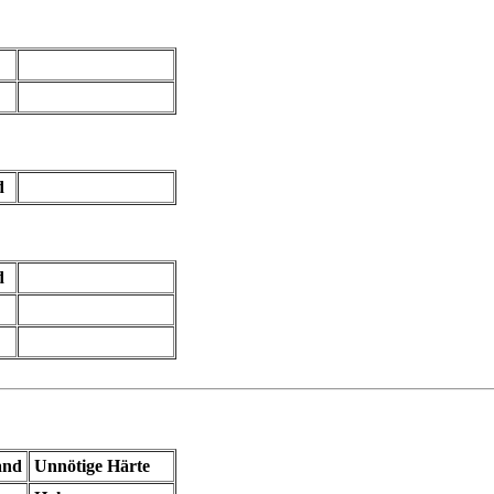
d
d
and
Unnötige Härte