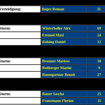
 Verteidigung:
Boger Roman
31
 Sturm:
Winterholler Alex
69
Etemad Maxi
24
Rolsing Daniel
12
 Sturm:
Brunner Markus
10
Reitberger Martin
9
Baumgartner Benoit
27
 Sturm:
Bauer Sascha
25
Franzmann Florian
11