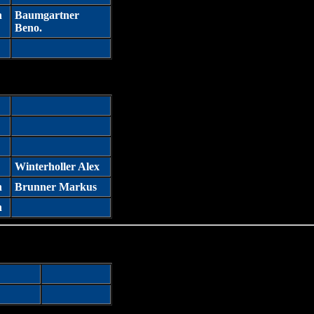
n
Baumgartner
Beno.
Winterholler Alex
n
Brunner Markus
n