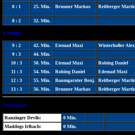
8 : 1
25. Min.
Brunner Markus
Reitberger Marti
8 : 2
32. Min.
3
. Drittel
9 : 2
42. Min.
Etemad Maxi
Winterholler Alex
9 : 3
44. Min.
10 : 3
50. Min.
Etemad Maxi
Rolsing Daniel
11 : 3
54. Min.
Rolsing Daniel
Edemad Maxi
12 : 3
55. Min.
Baumgarnter Benj.
Reitberger Marti
13 : 3
56. Min.
Brunner Markus
Reitberger Marti
Strafzeiten:
Ranzinger Devils:
0 Min.
Maddogs Irlbach:
0 Min.