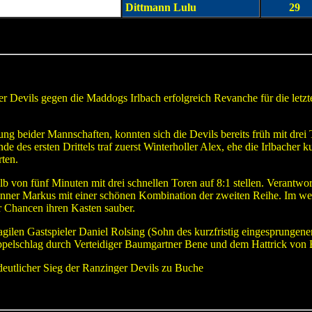
Dittmann Lulu
29
r Devils gegen die Maddogs Irlbach erfolgreich Revanche für die let
nung beider Mannschaften, konnten sich die Devils bereits früh mit drei
s ersten Drittels traf zuerst Winterholler Alex, ehe die Irlbacher kur
rten.
b von fünf Minuten mit drei schnellen Toren auf 8:1 stellen. Verantwo
unner Markus mit einer schönen Kombination der zweiten Reihe. Im we
her Chancen ihren Kasten sauber.
 agilen Gastspieler Daniel Rolsing (Sohn des kurzfristig eingesprungen
oppelschlag durch Verteidiger Baumgartner Bene und dem Hattrick von
deutlicher Sieg der Ranzinger Devils zu Buche