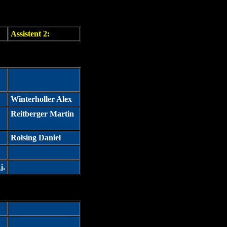
Assistent 2:
Winterholler Alex
Reitberger Martin
Rolsing Daniel
j.