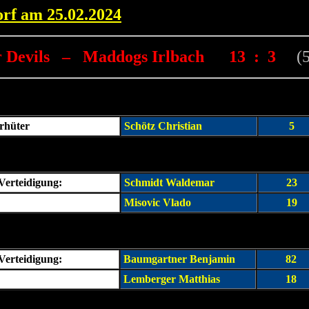
orf am 25.02.2024
r Devils –
Maddogs Irlbach 13
:
3
(
rhüter
Schötz Christian
5
 Verteidigung:
Schmidt Waldemar
23
Misovic Vlado
19
 Verteidigung:
Baumgartner Benjamin
82
Lemberger Matthias
18