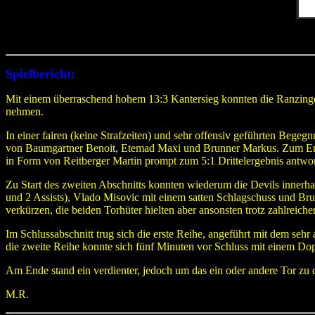
Spielbericht:
Mit einem überraschend hohem 13:3 Kantersieg konnten die Ranzinge
nehmen.
In einer fairen (keine Strafzeiten) und sehr offensiv geführten Begeg
von Baumgartner Benoit, Etemad Maxi und Brunner Markus. Zum Ende de
in Form von Reitberger Martin prompt zum 5:1 Drittelergebnis antwo
Zu Start des zweiten Abschnitts konnten wiederum die Devils innerhal
und 2 Assists), Vlado Misovic mit einem satten Schlagschuss und Br
verkürzen, die beiden Torhüter hielten aber ansonsten trotz zahlreic
Im Schlussabschnitt trug sich die erste Reihe, angeführt mit dem sehr
die zweite Reihe konnte sich fünf Minuten vor Schluss mit einem D
Am Ende stand ein verdienter, jedoch um das ein oder andere Tor zu 
M.R.