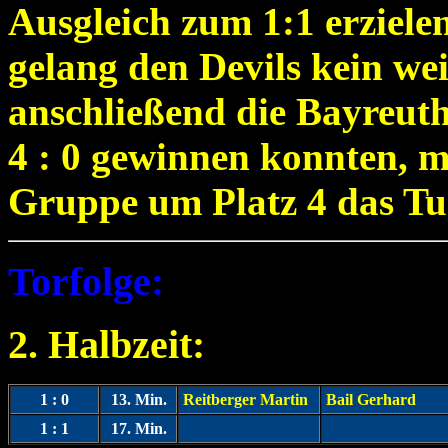
Ausgleich zum 1:1 erzielen
gelang den Devils kein wei
anschließend die Bayreuth
4 : 0 gewinnen konnten, mu
Gruppe um Platz 4 das Tur
Torfolge:
2. Halbzeit:
1 : 0
13. Min.
Reitberger Martin
Bail Gerhard
1 : 1
17. Min.