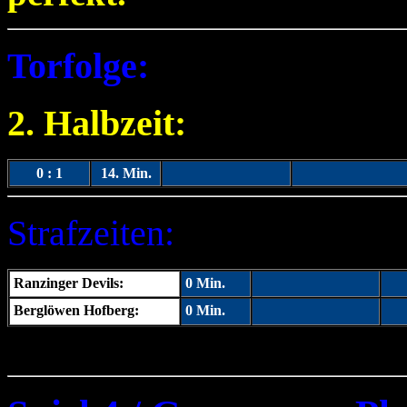
Torfolge:
2. Halbzeit:
0 : 1
14. Min.
Strafzeiten:
Ranzinger Devils:
0
Min.
Berglöwen Hofberg:
0
Min.